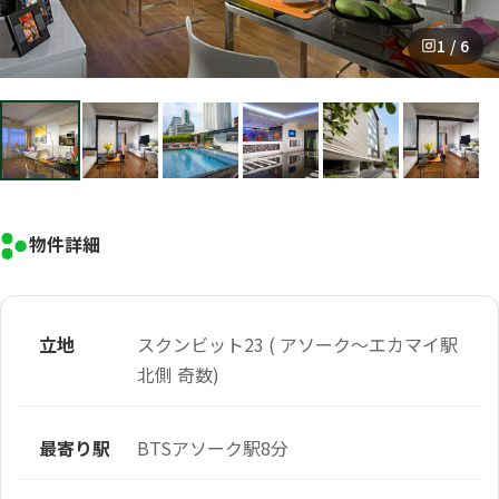
1 / 6
物件詳細
立地
スクンビット23 ( アソーク～エカマイ駅
北側 奇数)
最寄り駅
BTSアソーク駅8分