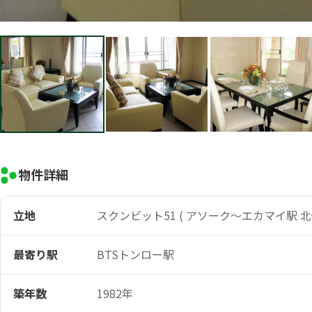
物件詳細
立地
スクンビット51 ( アソーク～エカマイ駅 北
最寄り駅
BTSトンロー駅
築年数
1982年