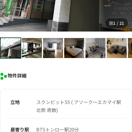
1 / 21
物件詳細
立地
スクンビット55 ( アソーク～エカマイ駅
北側 奇数)
最寄り駅
BTSトンロー駅20分