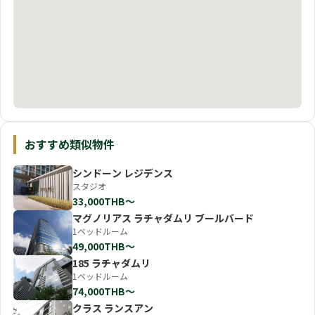
おすすめ類似物件
シンドーン レジデンス
スタジオ
33,000THB〜
マグノリアス ラチャダムリ ブールバード
1ベッドルーム
49,000THB〜
185 ラチャダムリ
1ベッドルーム
74,000THB〜
クラス ランスアン