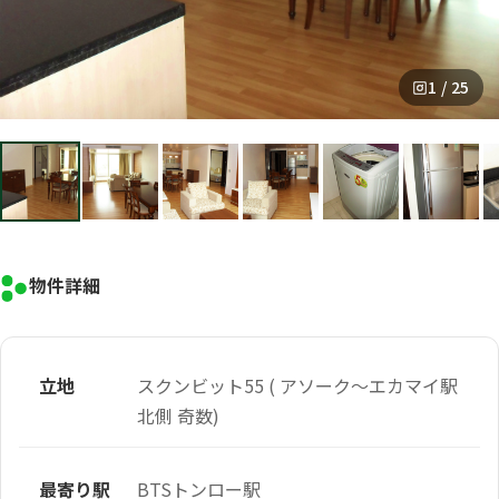
1 / 25
物件詳細
立地
スクンビット55 ( アソーク～エカマイ駅
北側 奇数)
最寄り駅
BTSトンロー駅