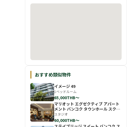
おすすめ類似物件
イメージ 49
1ベッドルーム
65,000THB〜
マリオット エグゼクティブ アパート
メント バンコク タウンホール スクン
ビット
スタジオ
60,000THB〜
ステイブリッジ スイート バンコク ス