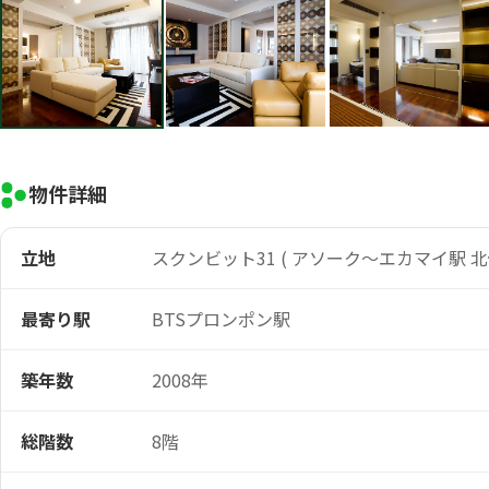
物件詳細
立地
スクンビット31 ( アソーク～エカマイ駅 北
最寄り駅
BTSプロンポン駅
築年数
2008年
総階数
8階