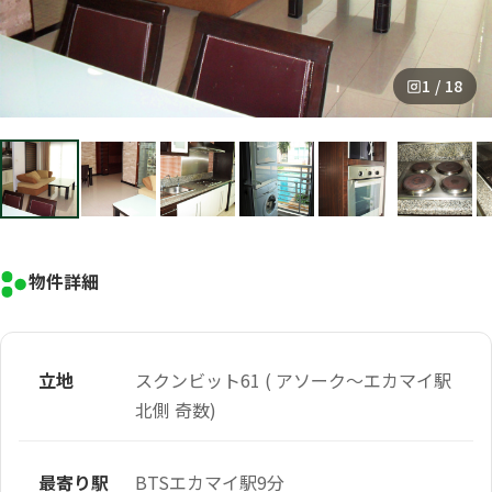
1 / 18
物件詳細
立地
スクンビット61 ( アソーク～エカマイ駅
北側 奇数)
最寄り駅
BTSエカマイ駅9分