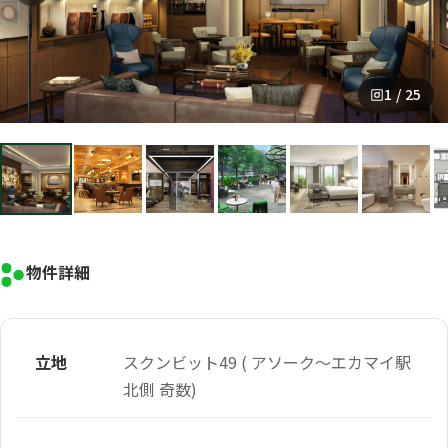
1 / 25
物件詳細
立地
スクンビット49 ( アソーク～エカマイ駅
北側 奇数)