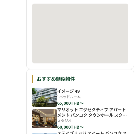
おすすめ類似物件
イメージ 49
1ベッドルーム
65,000THB〜
マリオット エグゼクティブ アパート
メント バンコク タウンホール スクン
ビット
スタジオ
60,000THB〜
ステイブリッジ スイート バンコク ス