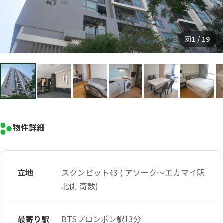
1 / 19
物件詳細
立地
スクンビット43 ( アソーク～エカマイ駅
北側 奇数)
最寄り駅
BTSプロンポン駅13分