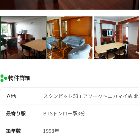
物件詳細
立地
スクンビット53 ( アソーク～エカマイ駅 北
最寄り駅
BTSトンロー駅3分
築年数
1998年