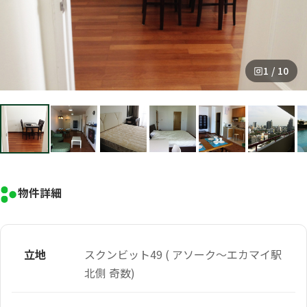
1 / 10
物件詳細
立地
スクンビット49 ( アソーク～エカマイ駅
北側 奇数)