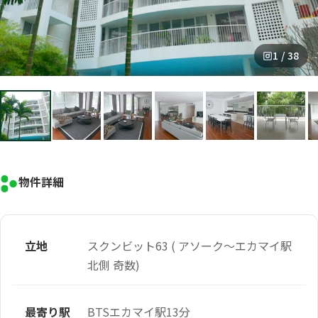
1 / 38
物件詳細
立地
スクンビット63 ( アソーク～エカマイ駅
北側 奇数)
最寄り駅
BTSエカマイ駅13分