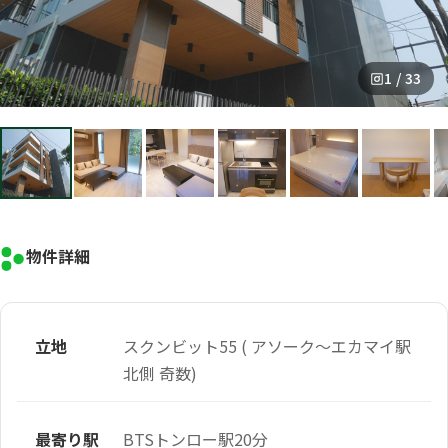
1 / 33
物件詳細
立地
スクンビット55 ( アソーク～エカマイ駅
北側 奇数)
最寄り駅
BTSトンロー駅20分