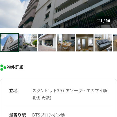
1 / 56
物件詳細
立地
スクンビット39 ( アソーク～エカマイ駅
北側 奇数)
最寄り駅
BTSプロンポン駅