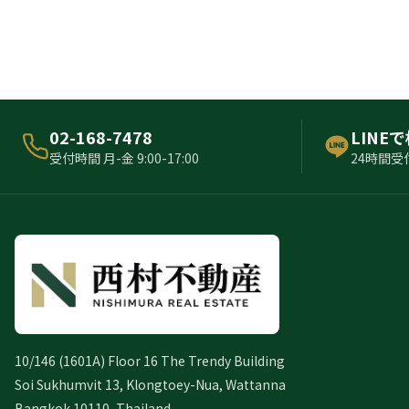
02-168-7478
LINE
受付時間 月-金 9:00-17:00
24時間受
10/146 (1601A) Floor 16 The Trendy Building
Soi Sukhumvit 13, Klongtoey-Nua, Wattanna
Bangkok 10110, Thailand