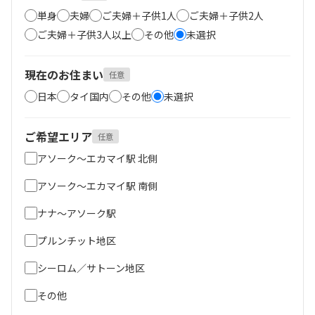
単身
夫婦
ご夫婦＋子供1人
ご夫婦＋子供2人
ご夫婦＋子供3人以上
その他
未選択
現在のお住まい
任意
日本
タイ国内
その他
未選択
ご希望エリア
任意
アソーク～エカマイ駅 北側
アソーク～エカマイ駅 南側
ナナ～アソーク駅
プルンチット地区
シーロム／サトーン地区
その他