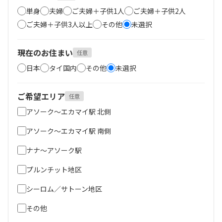
単身
夫婦
ご夫婦＋子供1人
ご夫婦＋子供2人
ご夫婦＋子供3人以上
その他
未選択
現在のお住まい
任意
日本
タイ国内
その他
未選択
ご希望エリア
任意
アソーク～エカマイ駅 北側
アソーク～エカマイ駅 南側
ナナ～アソーク駅
プルンチット地区
シーロム／サトーン地区
その他