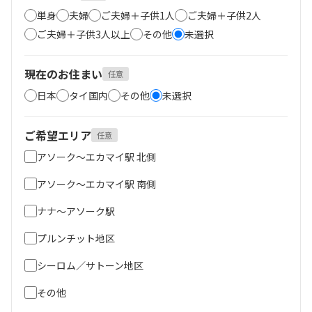
単身
夫婦
ご夫婦＋子供1人
ご夫婦＋子供2人
ご夫婦＋子供3人以上
その他
未選択
現在のお住まい
任意
日本
タイ国内
その他
未選択
ご希望エリア
任意
アソーク～エカマイ駅 北側
アソーク～エカマイ駅 南側
ナナ～アソーク駅
プルンチット地区
シーロム／サトーン地区
その他