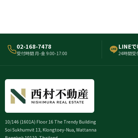
02-168-7478
LINE
受付時間 月-金 9:00-17:00
24時間受
10/146 (1601A) Floor 16 The Trendy Building
Soi Sukhumvit 13, Klongtoey-Nua, Wattanna
Bangkok 10110, Thailand